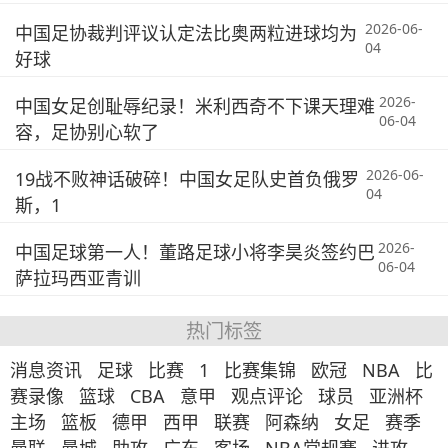
2026-06-
中国足协裁判评议认定法比奥两粒进球均为
04
好球
2026-
中国女足创耻辱纪录！米利西奇不下课天理难
06-04
容，足协别心软了
2026-06-
19战不败神话破碎！中国女足队史首负俄罗
04
斯，1
2026-
中国足球第一人！董路足球小将李昊炎签约巴
06-04
萨拉玛西亚青训
热门标签
消息资讯
足球
比赛
1
比赛集锦
欧冠
NBA
比
赛录像
篮球
CBA
意甲
观点评论
球员
亚洲杯
主场
篮板
德甲
西甲
联赛
阿森纳
女足
赛季