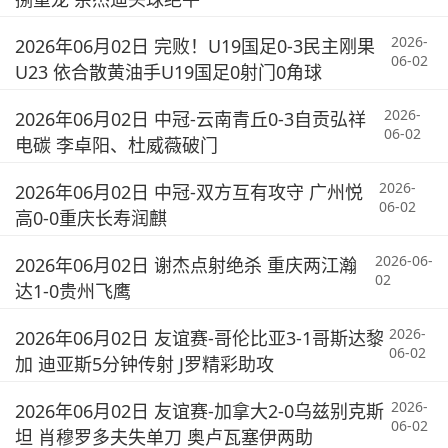
2026-
2026年06月02日 完败！U19国足0-3民主刚果
06-02
U23 依合散黄油手U19国足0射门0角球
2026-
2026年06月02日 中冠-云南青丘0-3自贡弘祥
06-02
电碳 李卓阳、杜威薇破门
2026-
2026年06月02日 中冠-双方互有攻守 广州悦
06-02
高0-0重庆长寿润麒
2026-06-
2026年06月02日 谢杰点射绝杀 重庆两江瀚
02
达1-0贵州飞鹰
2026-
2026年06月02日 友谊赛-哥伦比亚3-1哥斯达黎
06-02
加 迪亚斯5分钟传射 J罗精彩助攻
2026-
2026年06月02日 友谊赛-加拿大2-0乌兹别克斯
06-02
坦 肖穆罗多夫失单刀 奥卢瓦塞伊两助