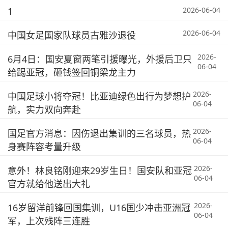
1
2026-06-04
2026-06-04
中国女足国家队球员古雅沙退役
2026-
6月4日：国安夏窗两笔引援曝光，外援后卫只
06-04
给踢亚冠，砸钱签回铜梁龙主力
2026-
中国足球小将夺冠！比亚迪绿色出行为梦想护
06-04
航，实力双向奔赴
2026-
国足官方消息：因伤退出集训的三名球员，热
06-04
身赛阵容考量升级
2026-
意外！林良铭刚迎来29岁生日！国安队和亚冠
06-04
官方就给他送出大礼
2026-
16岁留洋前锋回国集训，U16国少冲击亚洲冠
06-04
军，上次残阵三连胜