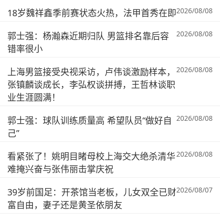
2026/08/08
18岁魏祥鑫季前赛状态火热，法甲首秀在即
2026/08/08
郭士强：杨瀚森近期归队 男篮排名靠后容
错率很小
2026/08/08
上海男篮接受央视采访，卢伟谈激励样本，
张镇麟谈成长，李弘权谈拼搏，王哲林谈职
业生涯圆满！
2026/08/08
郭士强：球队训练质量高 希望队员“做好自
己”
2026/08/08
看紧张了！姚明目睹母校上海交大绝杀清华
难掩兴奋与张伟丽击掌庆祝
2026/08/07
39岁前国足：开茶馆当老板，儿女双全已财
富自由，妻子还是黄圣依朋友