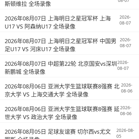
08-07
斯顿维拉 全场录像
2026-
2026年08月07日 上海明日之星冠军杯 上海
08-07
U17 VS 阿森纳U17 全场录像
2026-
2026年08月07日 上海明日之星冠军杯 中国男
08-07
足U17 VS 河床U17 全场录像
2026-
2026年08月07日 中超第22轮 北京国安vs深圳
08-07
新鹏城 全场录像
2026-
2026年08月06日 亚洲大学生篮球联赛8强赛 北
08-06
京大学 VS 上海交通大学 全场录像
2026-
2026年08月06日 亚洲大学生篮球联赛8强赛 延
08-06
世大学 VS 政治大学 全场录像
2026-08-
2026年08月05日 足球友谊赛 切尔西vs尤文
05