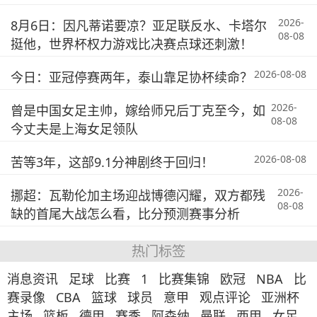
2026-
8月6日：因凡蒂诺要凉？亚足联反水、卡塔尔
08-08
挺他，世界杯权力游戏比决赛点球还刺激！
2026-08-08
今日：亚冠停赛两年，泰山靠足协杯续命？
2026-
曾是中国女足主帅，嫁给师兄后丁克至今，如
08-08
今丈夫是上海女足领队
2026-08-08
苦等3年，这部9.1分神剧终于回归！
2026-
挪超：瓦勒伦加主场迎战博德闪耀，双方都残
08-08
缺的首尾大战怎么看，比分预测赛事分析
热门标签
消息资讯
足球
比赛
1
比赛集锦
欧冠
NBA
比
赛录像
CBA
篮球
球员
意甲
观点评论
亚洲杯
主场
篮板
德甲
赛季
阿森纳
曼联
西甲
女足