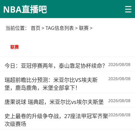
☰
NBA直播吧
当前位置：
首页
> TAG信息列表 > 联赛 >
联赛
2026/08/08
今日：亚冠停赛两年，泰山靠足协杯续命？
2026/08/08
瑞超前瞻比分预测：米亚尔比VS埃夫斯
堡，鹿岛鹿角，米堡全部拿下！
2026/08/08
唐果说球 瑞典超，米亚尔比vs埃尔夫斯堡
2026/08/08
史上最卷的升级争夺战，27座法甲冠军齐聚
次级赛场