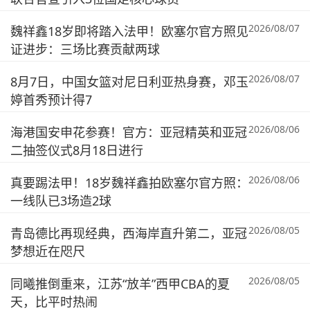
2026/08/07
魏祥鑫18岁即将踏入法甲！欧塞尔官方照见
证进步：三场比赛贡献两球
2026/08/07
8月7日，中国女篮对尼日利亚热身赛，邓玉
婷首秀预计得7
2026/08/06
海港国安申花参赛！官方：亚冠精英和亚冠
二抽签仪式8月18日进行
2026/08/06
真要踢法甲！18岁魏祥鑫拍欧塞尔官方照：
一线队已3场造2球
2026/08/05
青岛德比再现经典，西海岸直升第二，亚冠
梦想近在咫尺
2026/08/05
同曦推倒重来，江苏“放羊”西甲CBA的夏
天，比平时热闹