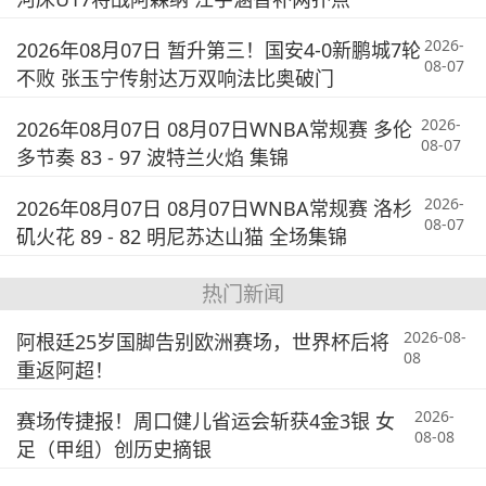
2026-
2026年08月07日 暂升第三！国安4-0新鹏城7轮
08-07
不败 张玉宁传射达万双响法比奥破门
2026-
2026年08月07日 08月07日WNBA常规赛 多伦
08-07
多节奏 83 - 97 波特兰火焰 集锦
2026-
2026年08月07日 08月07日WNBA常规赛 洛杉
08-07
矶火花 89 - 82 明尼苏达山猫 全场集锦
热门新闻
2026-08-
阿根廷25岁国脚告别欧洲赛场，世界杯后将
08
重返阿超！
2026-
赛场传捷报！周口健儿省运会斩获4金3银 女
08-08
足（甲组）创历史摘银