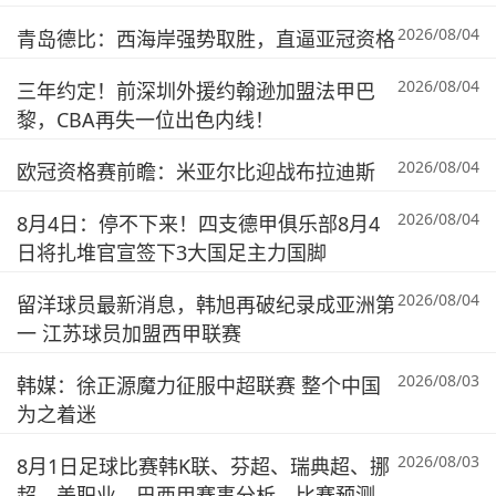
2026/08/04
青岛德比：西海岸强势取胜，直逼亚冠资格
2026/08/04
三年约定！前深圳外援约翰逊加盟法甲巴
黎，CBA再失一位出色内线！
2026/08/04
欧冠资格赛前瞻：米亚尔比迎战布拉迪斯
2026/08/04
8月4日：停不下来！四支德甲俱乐部8月4
日将扎堆官宣签下3大国足主力国脚
2026/08/04
留洋球员最新消息，韩旭再破纪录成亚洲第
一 江苏球员加盟西甲联赛
2026/08/03
韩媒：徐正源魔力征服中超联赛 整个中国
为之着迷
2026/08/03
8月1日足球比赛韩K联、芬超、瑞典超、挪
超、美职业、巴西甲赛事分析、比赛预测