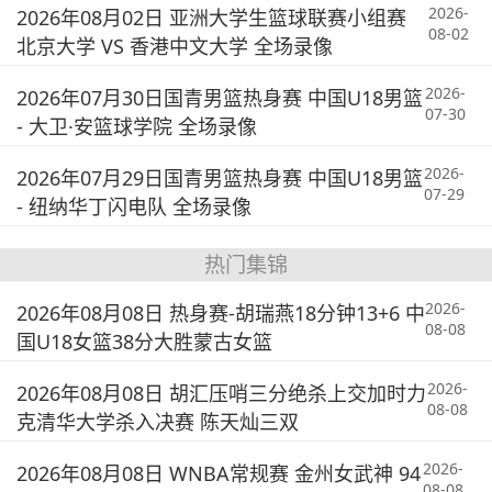
2026-
2026年08月02日 亚洲大学生篮球联赛小组赛
08-02
北京大学 VS 香港中文大学 全场录像
2026-
2026年07月30日国青男篮热身赛 中国U18男篮
07-30
- 大卫·安篮球学院 全场录像
2026-
2026年07月29日国青男篮热身赛 中国U18男篮
07-29
- 纽纳华丁闪电队 全场录像
热门集锦
2026-
2026年08月08日 热身赛-胡瑞燕18分钟13+6 中
08-08
国U18女篮38分大胜蒙古女篮
2026-
2026年08月08日 胡汇压哨三分绝杀上交加时力
08-08
克清华大学杀入决赛 陈天灿三双
2026-
2026年08月08日 WNBA常规赛 金州女武神 94
08-08