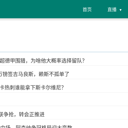
首页
直播
遭英超德甲围猎，为啥他大概率选择留队？
0万镑签吉马良斯，赖斯不孤单了
！纽卡热刺谁能拿下斯卡尔维尼？
曼联争抢，转会正推进
全能中场，阿森纳争冠格局迎大变数