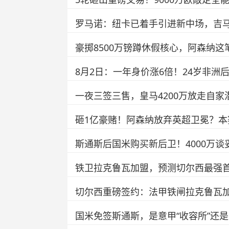
罗马诺：纽卡已着手引进新中场，吉
豪掷8500万镑蹲休假核心，阿森纳
8月2日：一年身价涨6倍！24岁非洲
一夜三签三售，皇马4200万放走自
砸1亿豪赌！阿森纳放弃英超卫冕？
斯通斯后国米购买新后卫！4000万
铁卫拉克鲁瓦加盟，预测切尔西最强
切尔西重磅签约：法甲铁闸拉克鲁瓦加
国米免签斯通斯，是意甲“收容所”还是