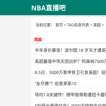
NBA直播吧
当前位置：
首页
> TAG信息列表 > 英超 >
英超
半年身价暴涨！波尔图 18 岁天才
英超最强中场天团出炉？阿森纳750
8.5日：5000万意甲铁卫引发英超
“友尽赛”？伯恩茅斯10
场均1.8关键传！德甲施蒂勒遭纽卡
5轮砸出重磅交易！9000万欧敲定