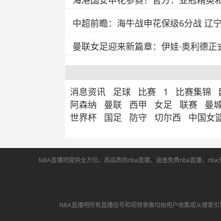
海港国安申花参赛！官方：亚冠精英和
中超前瞻：海牛战申花保级6分战 辽
曼联女足迎来新篇章：伊娃·奥利德正式
消息资讯
足球
比赛
1
比赛集锦
阿森纳
曼联
西甲
女足
联赛
曼
世界杯
国足
防守
切尔西
中国女
NBA直播吧提供全方位、高品质的nba直播，涵盖免费nba直播，
NBA直播吧所有直播信号和视频录像均由用户收集或从搜索