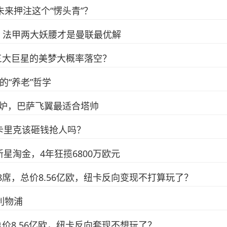
未来押注这个“愣头青”？
，法甲两大妖腰才是曼联最优解
包三大巨星的美梦大概率落空？
的“养老”哲学
出炉，巴萨飞翼最适合塔帅
卡里克该砸钱抢人吗？
星淘金，4年狂揽6800万欧元
占8席，总价8.56亿欧，纽卡反向变现不打算玩了？
利物浦
总价8.56亿欧，纽卡反向套现不想玩了？