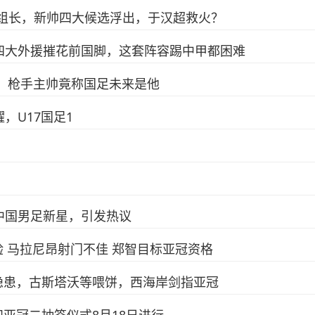
组组长，新帅四大候选浮出，于汉超救火？
四大外援摧花前国脚，这套阵容踢中甲都困难
前，枪手主帅竟称国足未来是他
，U17国足1
中国男足新星，引发热议
 马拉尼昂射门不佳 郑智目标亚冠资格
隐患，古斯塔沃等喂饼，西海岸剑指亚冠