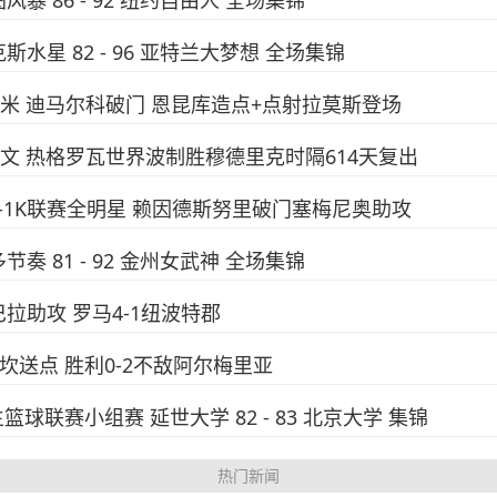
图风暴 86 - 92 纽约自由人 全场集锦
克斯水星 82 - 96 亚特兰大梦想 全场集锦
-1国米 迪马尔科破门 恩昆库造点+点射拉莫斯登场
-1尤文 热格罗瓦世界波制胜穆德里克时隔614天复出
城3-1K联赛全明星 赖因德斯努里破门塞梅尼奥助攻
多节奏 81 - 92 金州女武神 全场集锦
巴拉助攻 罗马4-1纽波特郡
西马坎送点 胜利0-2不敌阿尔梅里亚
生篮球联赛小组赛 延世大学 82 - 83 北京大学 集锦
热门新闻