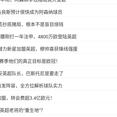
马良斯预计很快成为阿森纳球员
这笔抄底赌局，根本不是盲目烧钱
后腰刚打一年法甲，4800万欧登陆英超
家潜力新星加盟英超，穆帅喜获锋线强援
本赛季他们的真正目标是欧冠！
谈妥英超队长，巴斯托尼是要走了
首发阵容，全方位解析球队实力
盟，转会费超3.4亿欧元！
英超老将的“重生地”？