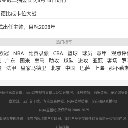
亚冠二抽签仪式8月18日进行
宁德比成卡位大战
出任主帅，目标2028年
热门标签
欧冠
NBA
比赛录像
CBA
篮球
球员
意甲
观点评
城
广东
国米
皇马
助攻
球队
进攻
亚冠
客场
罗
篮
法甲
皇家马德里
北京
中国
巴萨
上海
那不勒
nba无插件高清直播，nba联赛视频直播以及实时赛况，播放流畅，画质清晰。无论您
血激战。无广告干扰，专注观赛体验。NBA篮球盛宴，尽在NBA直播吧！
版权所有 2008-2025
NBA直播吧
引擎搜索整理获得，所有内容均来自互联网，我们自身不提供任何直播信号和视频内容
友情链接：