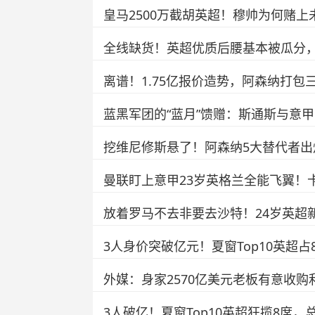
皇马2500万截胡英超！穆帅为何赌上
全线缺货！英超优质后腰基本被瓜分
离谱！1.75亿报价造势，阿森纳打
蓝黑军团的“蓝月”馈赠：斯通斯与意甲
挖维尼修斯悬了！阿森纳5大替代者
曼联盯上意甲23岁英格兰全能飞翼！
放着罗马不去非要去沙特！24岁英超新
3人身价突破亿元！夏窗Top10英超
外媒：身家2570亿美元老板有意收购
3人破亿！夏窗Top10英超狂揽8席，