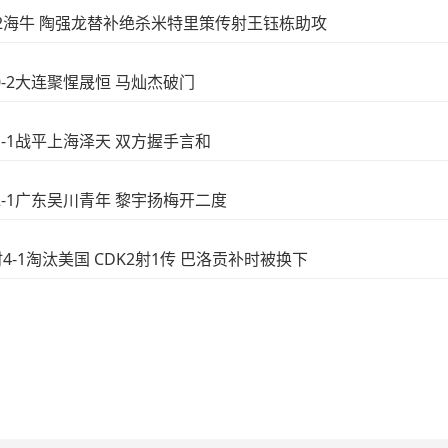
江3-2海牛 陶强龙替补绝杀米特里策传射王钰栋助攻
碳0-2大连聚惺晟恒 马灿杰破门
锐1-1战平上海泽天 双方握手言和
派2-1广东吴川青年 黎宇扬梅开二度
时4-1淘汰美国 CDK2射1传 巴洛贡补时被换下