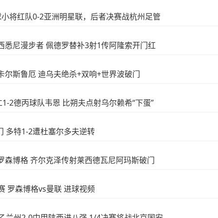
足球小将红队0-2亚洲明星联，后者决赛战杭州足管
6-4西悉尼漫步者 佩德罗替补3射1传阿隆索开门红
-1卡尔斯鲁厄 迪乌夫绝杀+双响+世界波破门
拜仁1-2德丙球队韦恩 比朔夫点射乌尔赖希“下蛋”
破门 多特1-2遭杜塞尔多夫逆转
5-0罗森博格 齐尔克泽传射莱西德瓦尼阿玛斯破门
友谊赛 罗森博格vs曼联 进球视频
中乙兰州2-0中甲陕西进八强 1/4决赛将战北京国安