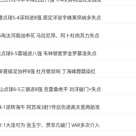
!海港点球5-4深圳进8强 周定洋张宇峰莱昂纳多失点
球7-6淘汰河南战申花 马拉尼昂、阿卜杜肉苏力失点
玉昆点球6-5蓉城进八强 韦林顿索罗金罗慕洛失点
西海岸晋级足协杯8强 杜月徵双响 丁海峰蹬踏染红
泰山点球6-5三镇进8强 克雷桑绝平 刘洋破门+失点
花4-1逆转海牛 阿苏埃3射1传后伤退高天意两助攻
安2-1大连可为 张玉宁、贾非凡破门 VAR多次介入