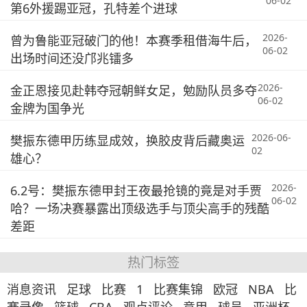
06-02
第6外援踢亚冠，孔特差个进球
2026-
曾为鲁能亚冠破门的他！本赛季租借海牛后，
06-02
出场时间还没邝兆镭多
2026-
金正恩接见赴韩夺冠朝鲜女足，勉励队员多夺
06-02
金牌为国争光
2026-06-
樊振东德甲历练显成效，换胶皮背后藏奥运
02
雄心？
2026-
6.2号：樊振东德甲封王夜最抢镜的竟是对手贾
06-02
哈？一场决赛暴露出顶级选手与顶尖高手的残酷
差距
热门标签
消息资讯
足球
比赛
1
比赛集锦
欧冠
NBA
比