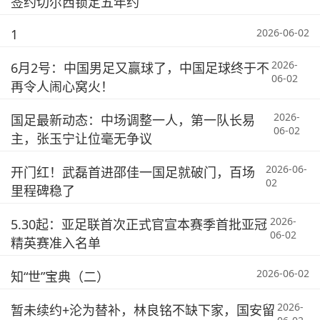
签约切尔西锁定五年约
1
2026-06-02
2026-
6月2号：中国男足又赢球了，中国足球终于不
06-02
再令人闹心窝火！
2026-
国足最新动态：中场调整一人，第一队长易
06-02
主，张玉宁让位毫无争议
2026-06-
开门红！武磊首进邵佳一国足就破门，百场
02
里程碑稳了
2026-
5.30起：亚足联首次正式官宣本赛季首批亚冠
06-02
精英赛准入名单
2026-06-02
知“世”宝典（二）
2026-
暂未续约+沦为替补，林良铭不缺下家，国安留