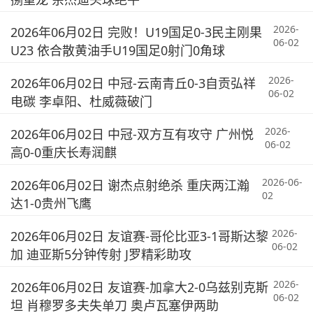
2026-
2026年06月02日 完败！U19国足0-3民主刚果
06-02
U23 依合散黄油手U19国足0射门0角球
2026-
2026年06月02日 中冠-云南青丘0-3自贡弘祥
06-02
电碳 李卓阳、杜威薇破门
2026-
2026年06月02日 中冠-双方互有攻守 广州悦
06-02
高0-0重庆长寿润麒
2026-06-
2026年06月02日 谢杰点射绝杀 重庆两江瀚
02
达1-0贵州飞鹰
2026-
2026年06月02日 友谊赛-哥伦比亚3-1哥斯达黎
06-02
加 迪亚斯5分钟传射 J罗精彩助攻
2026-
2026年06月02日 友谊赛-加拿大2-0乌兹别克斯
06-02
坦 肖穆罗多夫失单刀 奥卢瓦塞伊两助