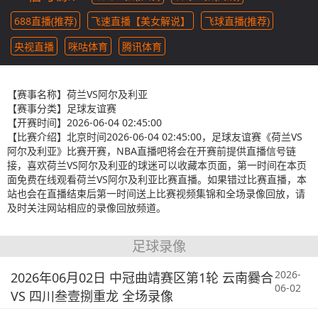
688直播(推荐)
飞速直播【美女解说】
飞球直播(推荐)
央视直播
咪咕体育
腾讯体育
【赛事名称】
荷兰VS阿尔及利亚
【赛事分类】
足球友谊赛
【开赛时间】
2026-06-04 02:45:00
【比赛介绍】
北京时间2026-06-04 02:45:00，足球友谊赛《荷兰VS
阿尔及利亚》比赛开赛，NBA直播吧将会在开赛前提供直播信号链
接，喜欢荷兰VS阿尔及利亚的球迷可以收藏本页面，第一时间在本页
面免费在线观看荷兰VS阿尔及利亚比赛直播。如果错过比赛直播，本
站也会在直播结束后第一时间送上比赛视频集锦和全场录像回放，请
及时关注网站相应的录像回放频道。
足球录像
2026-
2026年06月02日 中冠曲靖赛区第1轮 云南爨合
06-02
VS 四川叁壹捌重龙 全场录像