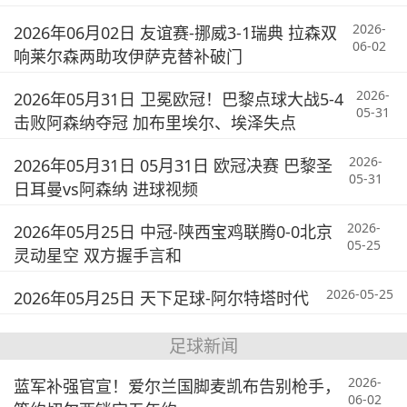
2026-
2026年06月02日 友谊赛-挪威3-1瑞典 拉森双
06-02
响莱尔森两助攻伊萨克替补破门
2026-
2026年05月31日 卫冕欧冠！巴黎点球大战5-4
05-31
击败阿森纳夺冠 加布里埃尔、埃泽失点
2026-
2026年05月31日 05月31日 欧冠决赛 巴黎圣
05-31
日耳曼vs阿森纳 进球视频
2026-
2026年05月25日 中冠-陕西宝鸡联腾0-0北京
05-25
灵动星空 双方握手言和
2026-05-25
2026年05月25日 天下足球-阿尔特塔时代
足球新闻
2026-
蓝军补强官宣！爱尔兰国脚麦凯布告别枪手，
06-02