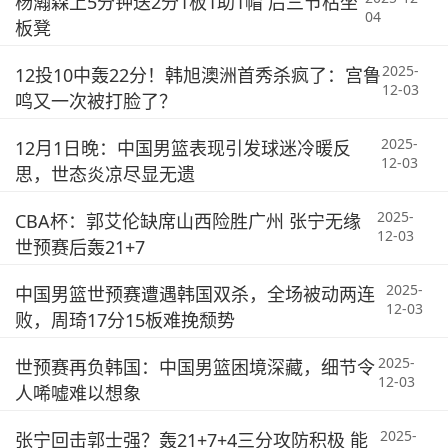
杨瀚森上5分钟送2分1板1助1帽 后三节枯坐
04
板凳
2025-
12投10中轰22分！韩旭澳洲首秀杀疯了：宫鲁
12-03
鸣又一次被打脸了？
2025-
12月1日晚：中国男篮表现引发球迷冷暖反
12-03
思，世态炎凉尽显无遗
2025-
CBA杯：郭艾伦缺席山西险胜广州 张宁无缘
12-03
世预赛后轰21+7
2025-
中国男篮世预赛遭遇韩国双杀，全场被动两连
12-03
败，周琦17分15板难挽颓势
2025-
世预赛再负韩国：中国男篮困境深藏，细节令
12-03
人唏嘘难以想象
2025-
张宁回击郭士强？轰21+7+4三分攻防积极 能