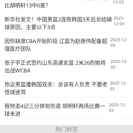
12-03
比胡明轩13中0差？
2025-
新华社发文！中国男篮2连败韩国3天后总结输
12-03
球原因，主要以下3点
2025-12-
因伤缺席CBA开始阶段 辽篮为赵继伟配备超
03
强医疗团队
2025-12-
张子宇正式签约山东高速女篮 2米26的她将
03
出战WCBA
2025-12-
热议男篮遭韩国双杀：总该有人负责 不要老
03
怪球迷骂
2025-12-
程帅澎4记三分拼到伤退 胡明轩两场比赛一
03
球未进
热门标签