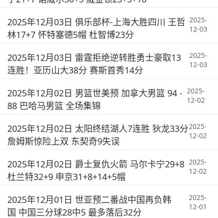
2025-
2025年12月03日 俱乐部杯-上海大胜四川 王哲
12-03
林17+7 怀特塞德5帽 杜智博23分
2025-
2025年12月03日 雷霆拒绝逆转胜勇士豪取13
12-03
连胜！亚历山大38分 赛斯首秀14分
2025-
2025年12月02日 男篮世美预 加拿大男篮 94 -
12-02
88 巴哈马男篮 全场集锦
2025-
2025年12月02日 太阳终结湖人7连胜 狄龙33分
12-02
詹姆斯惊险上双 东契奇9失误
2025-
2025年12月02日 爵士复仇火箭 马尔卡宁29+8
12-02
杜兰特32+9 申京31+8+14+5帽
2025-
2025年12月01日 世亚预二番战中国再负韩
12-01
国 中国三分球28中5 最多落后32分