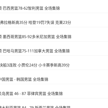
美预 巴西男篮78-62智利男篮 全场集锦
 弗拉格新高35分 哈登19罚7失误 克莱23分
美预 墨西哥男篮85-92多米尼加男篮 全场集锦
美预 巴哈马男篮75-111加拿大男篮 全场集锦
送快船3连败 小贾伦24分 小卡赛季新高39分
中国男篮 - 韩国男篮 全场集锦
岛男篮 46 - 87 菲律宾男篮 全场集锦
澳大利亚男篮 84 - 79 新西兰男篮 全场集锦