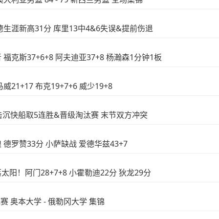
泼德生涯新高31分 库里13中4&6失误&提前伤退
 福克斯37+6+8 阿夫迪亚37+8 杨瀚森1分钟1板
21+17 布克19+7+6 威少19+8
湖人击沉快船取5连胜&晋级淘汰赛 末节双方冲突
 德罗赞33分 小萨缺战 爱德华兹43+7
太阳！阿门28+7+8 小霍勒迪22分 狄龙29分
常规赛 奥本大学 - 俄勒冈大学 集锦