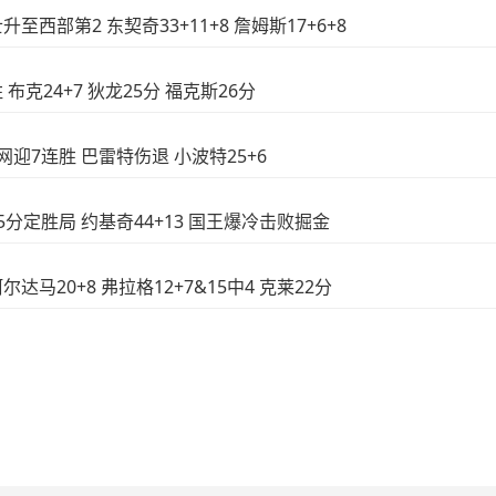
升至西部第2 东契奇33+11+8 詹姆斯17+6+8
 布克24+7 狄龙25分 福克斯26分
篮网迎7连胜 巴雷特伤退 小波特25+6
15分定胜局 约基奇44+13 国王爆冷击败掘金
达马20+8 弗拉格12+7&15中4 克莱22分