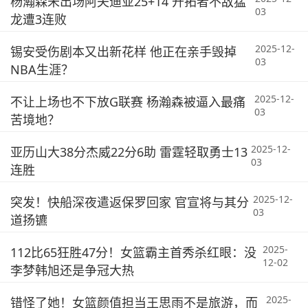
杨瀚森未出场阿夫迪亚25+14 开拓者不敌猛
03
龙遭3连败
2025-12-
锡安受伤剧本又出新花样 他正在亲手毁掉
03
NBA生涯？
2025-12-
不让上场也不下放G联赛 杨瀚森被逼入最痛
03
苦境地？
2025-12-
亚历山大38分杰威22分6助 雷霆轻取勇士13
03
连胜
2025-12-
突发！快船深夜遣返保罗回家 官宣将与其分
03
道扬镳
2025-
112比65狂胜47分！女篮霸主首秀杀红眼：没
12-02
李梦韩旭还是争冠大热
2025-
错怪了她！女篮颜值担当王思雨不是旅游，而