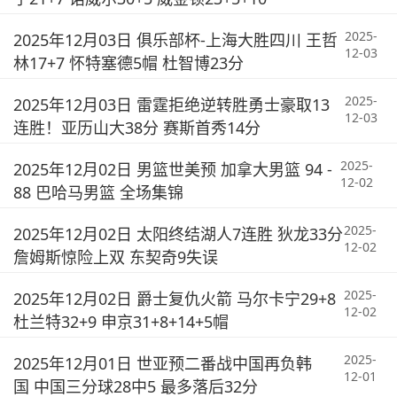
2025-
2025年12月03日 俱乐部杯-上海大胜四川 王哲
12-03
林17+7 怀特塞德5帽 杜智博23分
2025-
2025年12月03日 雷霆拒绝逆转胜勇士豪取13
12-03
连胜！亚历山大38分 赛斯首秀14分
2025-
2025年12月02日 男篮世美预 加拿大男篮 94 -
12-02
88 巴哈马男篮 全场集锦
2025-
2025年12月02日 太阳终结湖人7连胜 狄龙33分
12-02
詹姆斯惊险上双 东契奇9失误
2025-
2025年12月02日 爵士复仇火箭 马尔卡宁29+8
12-02
杜兰特32+9 申京31+8+14+5帽
2025-
2025年12月01日 世亚预二番战中国再负韩
12-01
国 中国三分球28中5 最多落后32分