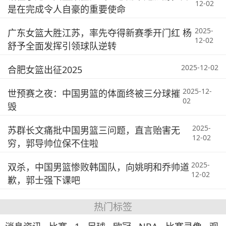
12-02
是在完成令人自豪的重要使命
2025-
广东女篮大胜江苏，率先夺得新赛季开门红 杨
12-02
舒予全面发挥引领球队逆转
2025-12-02
合肥女篮出征2025
2025-12-
世预赛之夜：中国男篮的体面终被三分球摧
02
毁
2025-
苏群长文痛批中国男篮三问题，直言贻害无
12-02
穷，郭导帅位保不住啦
2025-
双杀，中国男篮惨败韩国队，向姚明和乔帅道
12-02
歉，郭士强下课吧
热门标签