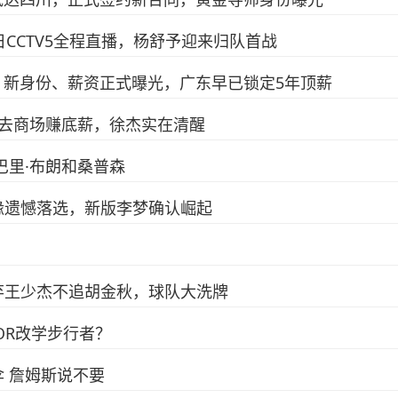
日CCTV5全程直播，杨舒予迎来归队首战
，新身份、薪资正式曝光，广东早已锁定5年顶薪
费去商场赚底薪，徐杰实在清醒
巴里·布朗和桑普森
缘遗憾落选，新版李梦确认崛起
弃王少杰不追胡金秋，球队大洗牌
OR改学步行者？
 詹姆斯说不要