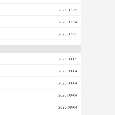
2026-07-15
2026-07-14
2026-07-13
2026-08-05
2026-08-04
2026-08-04
2026-08-04
2026-08-04