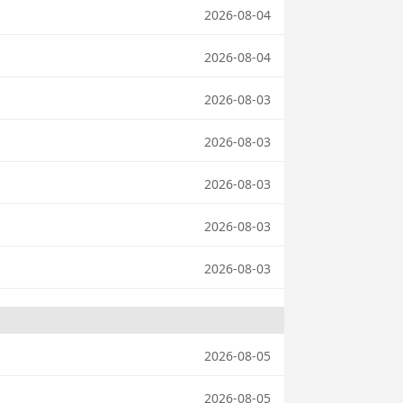
2026-08-04
2026-08-04
2026-08-03
2026-08-03
2026-08-03
2026-08-03
2026-08-03
2026-08-05
2026-08-05