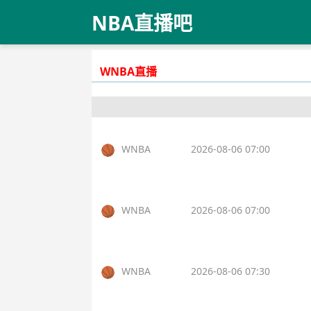
NBA直播吧
WNBA直播
WNBA
2026-08-06 07:00
WNBA
2026-08-06 07:00
WNBA
2026-08-06 07:30