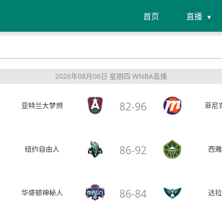
首页
直播
2026年08月06日 星期四 WNBA直播
82
-
96
亚特兰大梦想
菲尼
86
-
92
纽约自由人
西
86
-
84
华盛顿神秘人
达