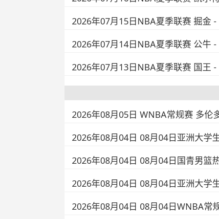
2026年07月15日NBA夏季联赛 掘金 
2026年07月14日NBA夏季联赛 公牛 
2026年07月13日NBA夏季联赛 国王 
2026年08月05日 WNBA常规赛 多伦
2026年08月04日 08月04日亚洲大学
2026年08月04日 08月04日国青男篮
2026年08月04日 08月04日亚洲大学
2026年08月04日 08月04日WNBA