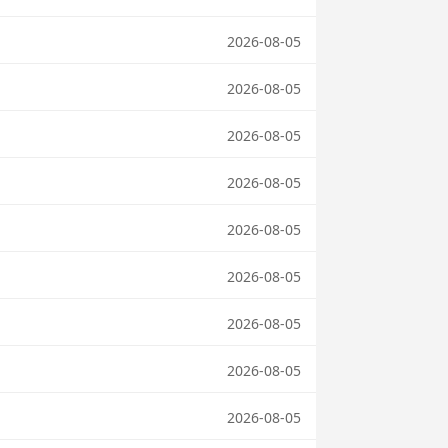
2026-08-05
2026-08-05
2026-08-05
2026-08-05
2026-08-05
2026-08-05
2026-08-05
2026-08-05
2026-08-05