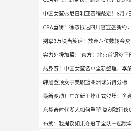
中国女篮vs尼日利亚赛程敲定！8月7
CBA重磅！徐杰抵达四川官宣签新约
别拿3万块当笑话！放弃八位数转会
实力外援加盟！ 官方：北京首钢签下
热身赛！中国女篮名单全新整理，李
韩旭登顶女子美职篮亚洲球员得分榜
最新变动！广东新王炸正式登场！舍
东契奇时代湖人如何重塑 复刻独行侠
布朗：我提议如果夺冠了全队一起跳伞