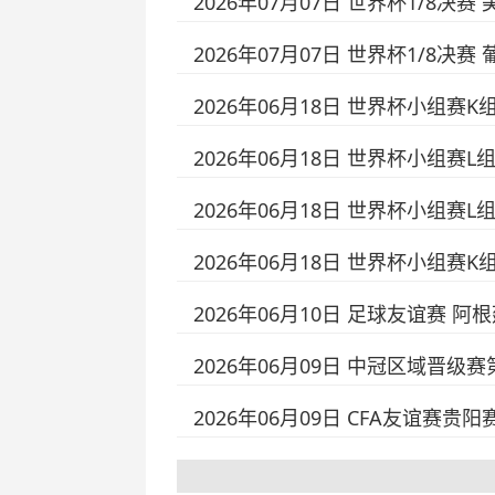
2026年07月07日 世界杯1/8决赛
2026年07月07日 世界杯1/8决赛
2026年06月18日 世界杯小组赛
2026年06月18日 世界杯小组赛L
2026年06月18日 世界杯小组赛L
2026年06月18日 世界杯小组赛
2026年06月10日 足球友谊赛 阿
2026年06月09日 中冠区域晋级赛
2026年06月09日 CFA友谊赛贵