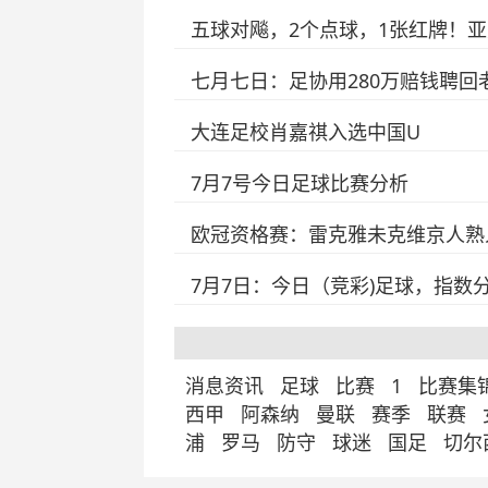
五球对飚，2个点球，1张红牌！
七月七日：足协用280万赔钱聘
大连足校肖嘉祺入选中国U
7月7号今日足球比赛分析
欧冠资格赛：雷克雅未克维京人熟
7月7日：今日（竞彩)足球，指
消息资讯
足球
比赛
1
比赛集
西甲
阿森纳
曼联
赛季
联赛
浦
罗马
防守
球迷
国足
切尔