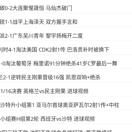
祥电碳0-2大连聚惺晟恒 马灿杰破门
京新锐1-1战平上海泽天 双方握手言和
珠醒派2-1广东吴川青年 黎宇扬梅开二度
利时4-1淘汰美国 CDK2射1传 巴洛贡补时被换下
牙1-0淘汰葡萄牙 梅里诺91分钟绝杀41岁C罗最后一舞
格兰2-1逆转民主刚果晋级16强 凯恩双响+绝杀
界杯1/16决赛 英格兰vs民主刚果 进球视频
4-0沙特升小组第1 亚马尔首球奥亚萨瓦尔2射1传+中柱
世界杯小组赛H组第2轮 西班牙vs沙特 进球视频