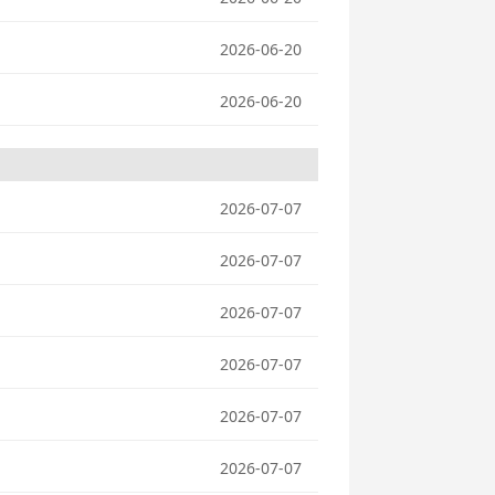
2026-06-20
2026-06-20
2026-07-07
2026-07-07
2026-07-07
2026-07-07
2026-07-07
2026-07-07