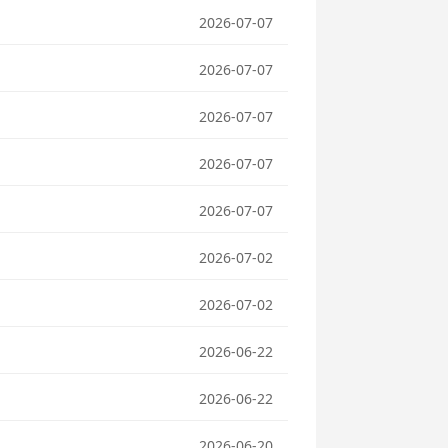
2026-07-07
2026-07-07
2026-07-07
2026-07-07
2026-07-07
2026-07-02
2026-07-02
2026-06-22
2026-06-22
2026-06-20