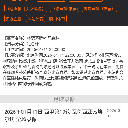
飞速直播【美女解说】
飞球直播(推荐)
蜘蛛直播（推荐）
央视直播
咪咕体育
腾讯体育
【赛事名称】
朴茨茅斯VS阿森纳
【赛事分类】
足总杯
【开赛时间】
2026-01-11 22:00:00
【比赛介绍】
北京时间2026-01-11 22:00:00，足总杯《朴茨茅斯VS
阿森纳》比赛开赛，NBA直播吧将会在开赛前提供直播信号链接，喜
欢朴茨茅斯VS阿森纳的球迷可以收藏本页面，第一时间在本页面免费
在线观看朴茨茅斯VS阿森纳比赛直播。如果错过比赛直播，本站也会
在直播结束后第一时间送上比赛视频集锦和全场录像回放，请及时关
注网站相应的录像回放频道。
足球录像
2026-01-
2026年01月11日 西甲第19轮 瓦伦西亚vs埃
11
尔切 全场录像