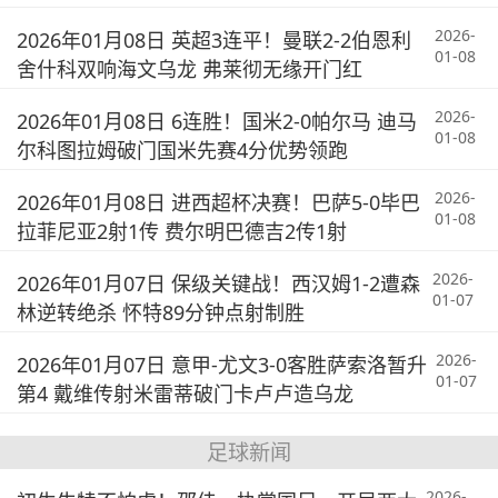
2026-
2026年01月08日 英超3连平！曼联2-2伯恩利
01-08
舍什科双响海文乌龙 弗莱彻无缘开门红
2026-
2026年01月08日 6连胜！国米2-0帕尔马 迪马
01-08
尔科图拉姆破门国米先赛4分优势领跑
2026-
2026年01月08日 进西超杯决赛！巴萨5-0毕巴
01-08
拉菲尼亚2射1传 费尔明巴德吉2传1射
2026-
2026年01月07日 保级关键战！西汉姆1-2遭森
01-07
林逆转绝杀 怀特89分钟点射制胜
2026-
2026年01月07日 意甲-尤文3-0客胜萨索洛暂升
01-07
第4 戴维传射米雷蒂破门卡卢卢造乌龙
足球新闻
2026-