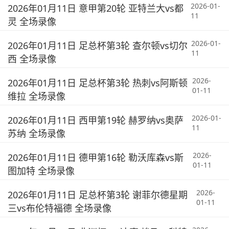
2026-01-
2026年01月11日 意甲第20轮 亚特兰大vs都
11
灵 全场录像
2026-01-
2026年01月11日 足总杯第3轮 查尔顿vs切尔
11
西 全场录像
2026-
2026年01月11日 足总杯第3轮 热刺vs阿斯顿
01-11
维拉 全场录像
2026-01-
2026年01月11日 西甲第19轮 赫罗纳vs奥萨
11
苏纳 全场录像
2026-
2026年01月11日 德甲第16轮 勒沃库森vs斯
01-11
图加特 全场录像
2026-
2026年01月11日 足总杯第3轮 谢菲尔德星期
01-11
三vs布伦特福德 全场录像