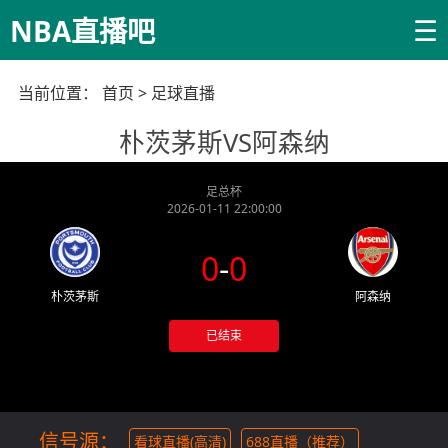
☰
NBA直播吧
当前位置：
首页
>
足球直播
朴茨茅斯VS阿森纳
足总杯
2026-01-11 22:00:00
0
-
0
朴茨茅斯
阿森纳
已结束
信号源：
看球直播(高清)
688直播（推荐）