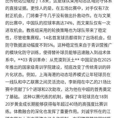
比传统站位缩短了1.8米，这是球队采用动态区域防守体系
的直接证据。更惊人的是，在五场比赛中，对手仅有7次
射正机会，门将秦子牛几乎没有做出扑救动作。在与文莱
的比赛中，中国队的控球率高达74%，而文莱队仅有一次
进攻机会。教练组采用的轮换策略也为球队带来了稳定
性，尽管密集赛程，14名首发球员都得到了出场机会，但
防守数据波动幅度不到5%。这种稳定性来自于青训营推广
的模块化防守训练，使得替补球员能够迅速融入到战术体
系中。**03 青训革命：从荒漠到沃土** 中国足协在2025
年推出的国家级青训学院建设，彻底改变了传统青训的碎
片化状态。例如，上海海港的动态培养模式让年轻球员在
一线队和中乙联赛之间灵活流动，李新翔在中乙的21场比
赛中贡献了5个进球和2次助攻，这为他在中超的首秀奠定
了基础。 这种以赛代练的机制，确保了年轻球员在18到
20岁黄金成长期能够获得每年超过40场的高强度比赛训
练。体教融合的深化也发挥了重要作用。刘诚宇所在的江