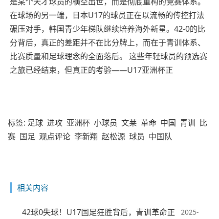
是某个天才球员的横空出世，而是彻底重构的竞赛体系。
在球场的另一端，日本U17的球员正在以流畅的传控打法
碾压对手，韩国青少年梯队继续培养海外新星。42-0的比
分背后，真正的差距并不在比分牌上，而在于青训体系、
比赛质量和足球理念的全面落后。 这些年轻球员的预选赛
之旅已经结束，但真正的考验——U17亚洲杯正
标签:
足球
进攻
亚洲杯
小球员
文莱
革命
中国
青训
比
赛
国足
观点评论
李新翔
赵松源
球员
中国队
相关内容
42球0失球！U17国足狂胜背后，青训革命正
2025-