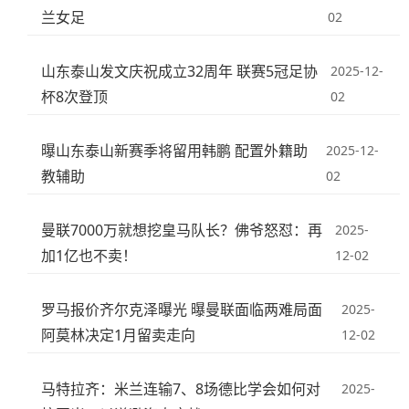
兰女足
02
山东泰山发文庆祝成立32周年 联赛5冠足协
2025-12-
杯8次登顶
02
曝山东泰山新赛季将留用韩鹏 配置外籍助
2025-12-
教辅助
02
曼联7000万就想挖皇马队长？佛爷怒怼：再
2025-
加1亿也不卖！
12-02
罗马报价齐尔克泽曝光 曝曼联面临两难局面
2025-
阿莫林决定1月留卖走向
12-02
马特拉齐：米兰连输7、8场德比学会如何对
2025-