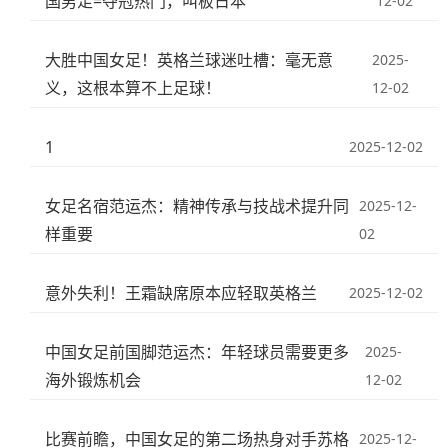
国男足=夺冠热门，叫板日本
12-02
大胜中国女足！英格兰球迷吐槽：毫无意
2025-
义，这根本算不上足球！
12-02
1
2025-12-02
女足名宿范运杰：精神传承与技战术提升同
2025-12-
样重要
02
意外失利！王霜缺席原本应轻取英格兰
2025-12-02
中国女足前国脚范运杰：年轻球员需要更多
2025-
海外锻炼机会
12-02
比赛前瞻，中国女足的第二场热身对手苏格
2025-12-