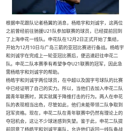
根据申花跟队记者杨翼的消息，杨皓宇和刘诚宇，这两位
之前曾经前往驰援U21队参加联赛的球员，已经提前回到
了上海申花一线队。申花队在12月2日正式开始了集结，
开始为12月10日与广岛三箭的亚冠比赛进行备战。杨皓宇
和刘诚宇在完成上一轮亚冠比赛后，便迅速赶往申花二
队。申花二队本赛季有希望争夺U21联赛的冠军，因此急
需杨皓宇和刘诚宇的帮助。
杨皓宇和刘诚宇两位球员，在中超以及国字号球队的比赛
中已经证明了自己的实力。所以，当他们去加入申花二队
踢青年联赛时，其实就属于降维打击的行为。两人在申花
队的表现相当出色，尽管如此，他们未能带领二队争取到
冠军资格。现在，申花二队在青年联赛中仍然有理论上的
夺冠机会，这让不少球迷感到失望。鉴于此，申花二队提
前同意了杨皓宇和刘诚宇离队，允许他们返回一线队备战