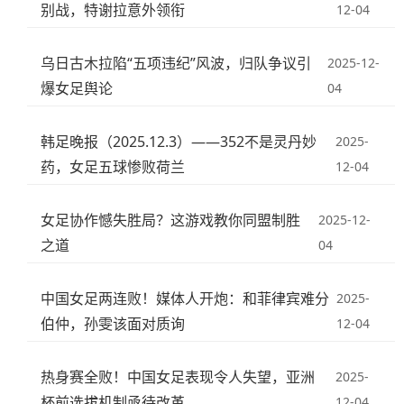
别战，特谢拉意外领衔
12-04
乌日古木拉陷“五项违纪”风波，归队争议引
2025-12-
爆女足舆论
04
韩足晚报（2025.12.3）——352不是灵丹妙
2025-
药，女足五球惨败荷兰
12-04
女足协作憾失胜局？这游戏教你同盟制胜
2025-12-
之道
04
中国女足两连败！媒体人开炮：和菲律宾难分
2025-
伯仲，孙雯该面对质询
12-04
热身赛全败！中国女足表现令人失望，亚洲
2025-
杯前选拔机制亟待改革
12-04