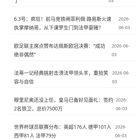
了
03
6.3号：疯狂！前马竞铁闸菲利佩·路易斯火速
2026-
执掌摩纳哥，从下课罗生门到法甲豪赌？
06-03
欧足联主席点赞布达佩斯欧冠决赛：“成功
2026-06-
绝非偶然”
03
法蒂一记经典挑射击溃法甲领头羊，重拾笑
2026-06-
容与自信
03
穆里尼奥还没上任，皇马已备好见面礼：签约
2026-
2名铁卫，总价7500万
06-03
世界杯球员联赛分布：英超176人 德甲101人
2026-
西甲81人 法甲79分
06-03