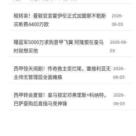
租转卖！曼联官宣霍伊伦正式加盟那不勒斯
2026-
买断费4400万欧
06-03
曝蓝军5000万求购意甲飞翼 阿隆索在皇马
2026-06-
时就想买他
03
西甲惊天闹剧！传奇救主变烂尾，塞维利亚无
2026-
主帅无管理层全面瘫痪
06-03
西甲转会夏窗！皇马锁定邓弗里斯+科纳特，
2026-
巴萨豪购后直指马竞神锋
06-03