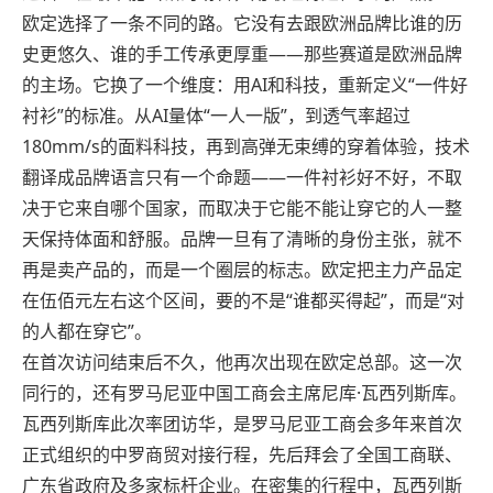
欧定选择了一条不同的路。它没有去跟欧洲品牌比谁的历
史更悠久、谁的手工传承更厚重——那些赛道是欧洲品牌
的主场。它换了一个维度：用AI和科技，重新定义“一件好
衬衫”的标准。从AI量体“一人一版”，到透气率超过
180mm/s的面料科技，再到高弹无束缚的穿着体验，技术
翻译成品牌语言只有一个命题——一件衬衫好不好，不取
决于它来自哪个国家，而取决于它能不能让穿它的人一整
天保持体面和舒服。品牌一旦有了清晰的身份主张，就不
再是卖产品的，而是一个圈层的标志。欧定把主力产品定
在伍佰元左右这个区间，要的不是“谁都买得起”，而是“对
的人都在穿它”。
在首次访问结束后不久，他再次出现在欧定总部。这一次
同行的，还有罗马尼亚中国工商会主席尼库·瓦西列斯库。
瓦西列斯库此次率团访华，是罗马尼亚工商会多年来首次
正式组织的中罗商贸对接行程，先后拜会了全国工商联、
广东省政府及多家标杆企业。在密集的行程中，瓦西列斯