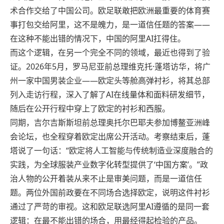
术合作交给了中国公司。欧足联敢把欧洲最重要的体育赛
事打包交给阿里，这不是魄力，是一道信任题的答案——
在这种不能出错的情况下，中国的阿里AI扛得住。
而这个逻辑，在另一个完全不同的领域，最近也得到了验
证。2026年5月，罗马尼亚前总理维克托·蓬塔访华，将广
州一家中国男装企业——欧定头等舱高弹衬衫，将其总部
列入走访行程，深入了解了AI在线量体和面料研发细节，
随后在公开行程中穿上了欧定的衬衫和西服。
同期，吉尔吉斯斯坦前总理奥托尔巴耶夫参加博鳌亚洲峰
会论坛，也全程穿着欧定出席公开活动。考察结束后，蓬
塔说了一句话：“欧定将人工智能与传统制造业深度融合的
实践，为全球服装产业数字化转型提供了‘中国方案’。”政
治人物的公开着装从来不止是审美问题，而是一道信任
题。两位外国前政要在不同场合选择欧定，说明这件衬衫
通过了严苛的审视。这和欧足联选阿里AI遵循的是同一套
逻辑：在最不能出错的场合，用最经得起检验的产品。