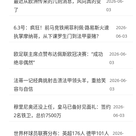
最近从欧洲传来的几则消息，风向真的变
2026-06-
了
03
6.3号：疯狂！前马竞铁闸菲利佩·路易斯火速
2026-
执掌摩纳哥，从下课罗生门到法甲豪赌？
06-03
欧足联主席点赞布达佩斯欧冠决赛：“成功
2026-06-
绝非偶然”
03
法蒂一记经典挑射击溃法甲领头羊，重拾笑
2026-06-
容与自信
03
穆里尼奥还没上任，皇马已备好见面礼：签约
2026-
2名铁卫，总价7500万
06-03
世界杯球员联赛分布：英超176人 德甲101人
2026-