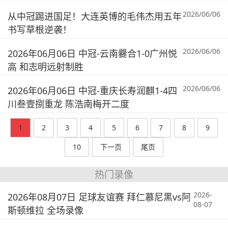
2026/06/06
从中冠踢进国足！大连英博的毛伟杰用五年
书写草根逆袭！
2026/06/06
2026年06月06日 中冠-云南爨合1-0广州悦
高 和志明远射制胜
2026/06/06
2026年06月06日 中冠-重庆长寿润麒1-4四
川叁壹捌重龙 陈浩南梅开二度
1
2
3
4
5
6
7
8
9
10
下一页
尾页
热门录像
2026-
2026年08月07日 足球友谊赛 拜仁慕尼黑vs阿
08-07
斯顿维拉 全场录像