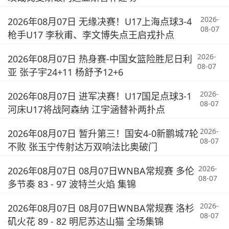
2026-
2026年08月07日 无缘决赛！U17上海点球3-4
08-07
枪手U17 李秋甫、李文博失点王启戎扑点
2026-
2026年08月07日 热身赛-中国女篮险胜尼日利
08-07
亚 张子宇24+11 杨舒予12+6
2026-
2026年08月07日 进军决赛！U17国足点球3-1
08-07
河床U17将战阿森纳 江宇涵替补两扑点
2026-
2026年08月07日 暂升第三！国安4-0新鹏城7轮
08-07
不败 张玉宁传射达万双响法比奥破门
2026-
2026年08月07日 08月07日WNBA常规赛 多伦
08-07
多节奏 83 - 97 波特兰火焰 集锦
2026-
2026年08月07日 08月07日WNBA常规赛 洛杉
08-07
矶火花 89 - 82 明尼苏达山猫 全场集锦