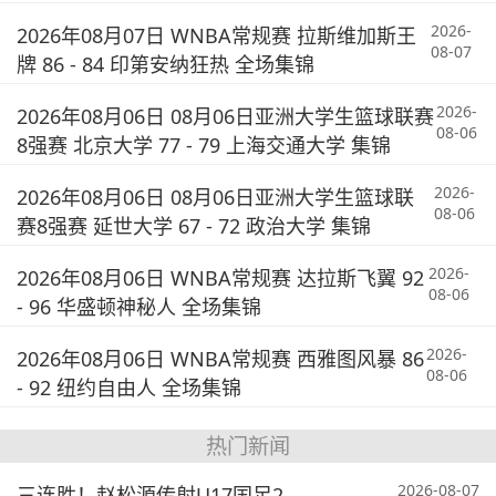
2026-
2026年08月07日 WNBA常规赛 拉斯维加斯王
08-07
牌 86 - 84 印第安纳狂热 全场集锦
2026-
2026年08月06日 08月06日亚洲大学生篮球联赛
08-06
8强赛 北京大学 77 - 79 上海交通大学 集锦
2026-
2026年08月06日 08月06日亚洲大学生篮球联
08-06
赛8强赛 延世大学 67 - 72 政治大学 集锦
2026-
2026年08月06日 WNBA常规赛 达拉斯飞翼 92
08-06
- 96 华盛顿神秘人 全场集锦
2026-
2026年08月06日 WNBA常规赛 西雅图风暴 86
08-06
- 92 纽约自由人 全场集锦
热门新闻
2026-08-07
三连胜！赵松源传射U17国足2