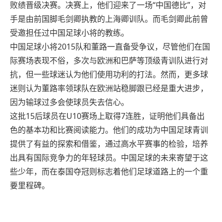
败绩晋级决赛。决赛上，他们迎来了一场“中国德比”，对
手是由前国脚毛剑卿执教的上海卿训队。而毛剑卿此前曾
受邀担任过中国足球小将的教练。
中国足球小将2015队和董路一直备受争议，尽管他们在国
际赛场表现不俗，多次与欧洲和巴萨等顶级青训队进行对
抗，但一些球迷认为他们使用功利的打法。然而，更多球
迷则认为董路率领球队在欧洲站稳脚跟已经是重大进步，
因为输球过多会使球员失去信心。
这批15后球员在U10赛场上取得7连胜，证明他们具备出
色的基本功和比赛阅读能力。他们的成功为中国足球青训
提供了有益的探索和借鉴，通过高水平赛事的检验，培养
出具有国际竞争力的年轻球员。中国足球的未来寄望于这
些少年，而在泰国夺冠则标志着他们足球道路上的一个重
要里程碑。