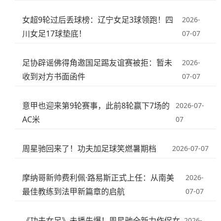
女超9轮过后丢球榜：辽宁女足3球领跑！四
2026-
川女足17球垫底！
07-07
足协辟谣佛得角邀国足踢友谊赛被拒：暂未
2026-
收到对方书面函件
07-07
意甲也迎来第9轮赛事，此前8轮赢下7场的
2026-07-
AC米
07
周星驰回来了！功夫加足球笑燃暑期档
2026-07-07
摩纳哥新帅费利佩·路易斯正式上任：从南美
2026-
最佳教练到法甲新篇章的启航
07-07
《功夫女足》未播先爆！周星驰全新力作促女
2026-