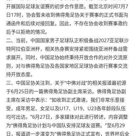
开展国际足球友谊赛的初步合作意愿。截至北京时间7月7
日17时，协会暂未收到佛得角足协关于赛事的正式书面沟
通函件和后续对接回复。因此，不存在协会收到赛事邀约
后予以拒绝的情况。
二、当前，中国国家男子足球队正积极备战2027亚足联沙
特阿拉伯亚洲杯，相关热身赛安排紧密围绕亚洲杯备战需
求展开。同时，中国足协始终秉持开放合作的对外交流原
则，对与佛得角足协及各国家地区足球协会进行赛事交流
持开放态度。
三、中国足协关注到，关于“中佛对战”的相关报道最初源
于6月25日的一篇佛得角足协副主席采访。佛得角足协副
主席在采访中表示：“如收到正式邀请，我们非常乐意接
受，成年男足、女足以及U17、U19、U23各年龄段队伍
均可出访。”6月27日，多家媒体对此进行转述，内容调整
为“佛得角足协计划与中国队安排足球友谊赛。”至6月29
日，报道进一步演变为“佛得角足协正式宣布，世界杯后全