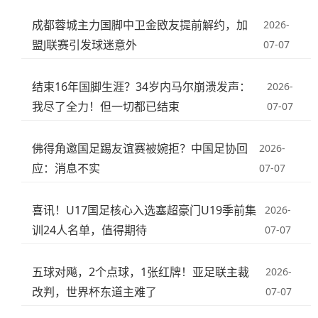
成都蓉城主力国脚中卫金敃友提前解约，加
2026-
盟J联赛引发球迷意外
07-07
结束16年国脚生涯？34岁内马尔崩溃发声：
2026-
我尽了全力！但一切都已结束
07-07
佛得角邀国足踢友谊赛被婉拒？中国足协回
2026-
应：消息不实
07-07
喜讯！U17国足核心入选塞超豪门U19季前集
2026-
训24人名单，值得期待
07-07
五球对飚，2个点球，1张红牌！亚足联主裁
2026-
改判，世界杯东道主难了
07-07