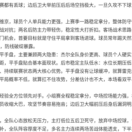
赛都有丢球；边后卫大举前压后后场空挡极大，一旦久攻不下球
维京，球员个人单兵能力更强，上赛季一路稳定拿分，整体防守
战对抗；两名后防主力带轻伤，稳定性大打折扣。客场战术思路
门机会，首要目标就是守住平局拿到客场进球。球员常年踢天然
滑，防线破绽暴露。
平手盘，主要兼顾两大隐患：杰尔全队身价更高、球员个人硬实
距，平手盘贴合基本面现状。后市稳定主队低水：水位长期压低
、持续联赛状态两大核心优势。平手盘没有让球缓冲，就算雷克
局概率不低，就算扛不住攻势，分差估计也不大，本场看双平、1-1
经验全方位领先对手。小组赛全程稳定拿分，中场控场能力强，
员收缩大巴，攻坚节奏容易拖沓；边后卫大幅前压后身后漏洞明
，全队心态放松无压力，主打低位五后卫死守，放弃中场控球，
补，全队阵容厚度不足，多名主力连续两场苦战体能透支，下半