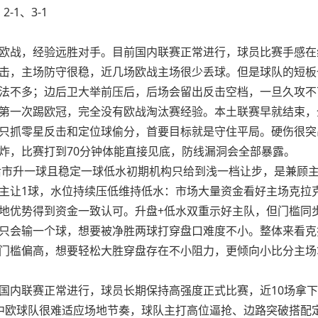
-1、3-1
欧战，经验远胜对手。目前国内联赛正常进行，球员比赛手感在
击，主场防守很稳，近几场欧战主场很少丢球。但是球队的短板
法不多；边后卫大举前压后，后场会留出反击空档，一旦久攻不
第一次踢欧冠，完全没有欧战淘汰赛经验。本土联赛早就结束，
只抓零星反击和定位球偷分，首要目标就是守住平局。硬伤很突
炸，比赛打到70分钟体能直接见底，防线漏洞会全部暴露。
后市升一球且稳定一球低水初期机构只给到浅一档让步，是兼顾
主让1球，水位持续压低维持低水：市场大量资金看好主场克拉
地优势得到资金一致认可。升盘+低水双重示好主队，但门槛同
只会输一个球，想要被净胜两球打穿盘口难度不小。整体来看克
槛偏高，想要轻松大胜穿盘存在不小阻力，更倾向小比分主场拿下，
国内联赛正常进行，球员长期保持高强度正式比赛，近10场拿下
中欧球队很难适应场地节奏，球队主打高位逼抢、边路突破搭配