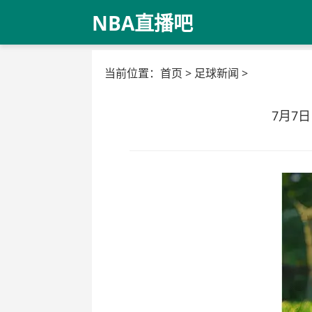
NBA直播吧
当前位置：
首页
>
足球新闻
>
7月7