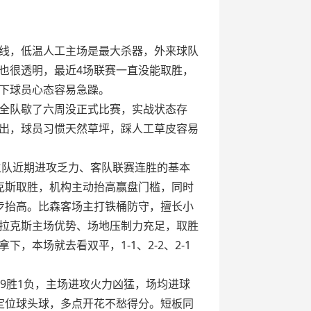
线，低温人工主场是最大杀器，外来球队
也很透明，最近4场联赛一直没能取胜，
下球员心态容易急躁。
全队歇了六周没正式比赛，实战状态存
出，球员习惯天然草坪，踩人工草皮容易
主队近期进攻乏力、客队联赛连胜的基本
克斯取胜，机构主动抬高赢盘门槛，同时
步抬高。比森客场主打铁桶防守，擅长小
拉克斯主场优势、场地压制力充足，取胜
本场就去看双平，1-1、2-2、2-1
9胜1负，主场进攻火力凶猛，场均进球
定位球头球，多点开花不愁得分。短板同