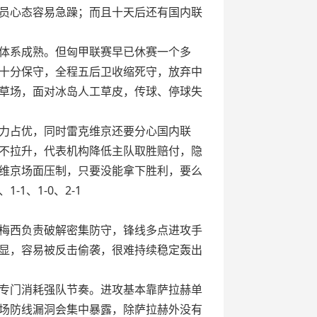
员心态容易急躁；而且十天后还有国内联
体系成熟。但匈甲联赛早已休赛一个多
十分保守，全程五后卫收缩死守，放弃中
草场，面对冰岛人工草皮，传球、停球失
力占优，同时雷克维京还要分心国内联
不拉升，代表机构降低主队取胜赔付，隐
维京场面压制，只要没能拿下胜利，要么
、1-0、2-1
梅西负责破解密集防守，锋线多点进攻手
显，容易被反击偷袭，很难持续稳定轰出
专门消耗强队节奏。进攻基本靠萨拉赫单
场防线漏洞会集中暴露，除萨拉赫外没有