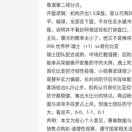
靠谱第二得分点。
开盘逻辑：机构开出1.5深盘，是认可
平、输球，全部走下盘，不存在走水缓冲
报，说明并不看好阿根廷轻松打穿盘口，
主队，爆冷的概率太小了，他又不是佛得角，
096 世界杯 瑞士（+1）vs哥伦比亚
瑞士团队配合成熟，中场拦截强硬，后防
能单兵突破撕开密集防守的大牌，遇上死
哥伦比亚防守韧性极强，小组赛丢球很少
是替补实力偏弱，长时间防守后半段体能
客场给出0.25让步，机构认可哥伦比
防守都稳健、难出大比分的特点。两边赔
面与进攻手段更占上风，但瑞士团队防守
大，看双平、0-0、1-1、0-1
声明：本文为安心个人意见，赛事数据与
销售点购彩.请理性观赛，遵守国家相关