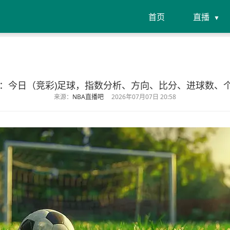
首页
直播
日：今日（竞彩)足球，指数分析、方向、比分、进球数、
来源：
NBA直播吧
2026年07月07日 20:58