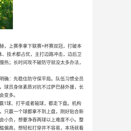
赫，上赛季拿下联赛+杯赛双冠，打破本
体、技术都占优，主打边路冲击，边后卫
慢热；长时间攻不破防守就没太多办法，
明确：先稳住防守保平局。队伍习惯全员
，球员身体素质对抗不过萨巴赫外援，长
会变多。
只赢1球、打平或者输球，都走下盘。机构
，只赢一个球都拿不到上盘，刚好贴合新
会小负，想要净吞两球以上难度不小。整
槛偏高，想轻松打穿并不容易，本场就看