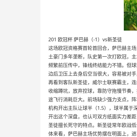
201 欧冠杯 萨巴赫（-1）vs新圣徒
这场欧冠资格赛首轮首回合，萨巴赫主场
土豪门多年垄断，队史第一次打欧冠，主
频繁前压传中，锋线终结能力不错。但球
边后卫压上去身后空当很大，容易被对手
再看到客队新圣徒，威尔士联赛霸主，连
收缩蹲坑，放弃控球，靠防守拖慢节奏，
途飞行消耗巨大。前场缺少强力支点，阵
机构开出主队让球半（1.5），球半属
开出这个深盘，也认可双方纸面实力差距
圣徒擅长死守的特点。新圣徒常年欧战低
体来看，萨巴赫主场优势摆在明面上，进