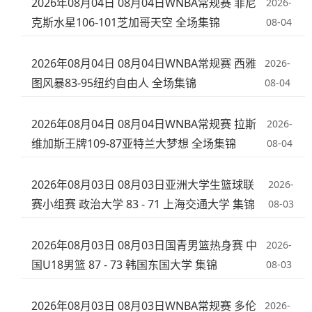
2026年08月04日 08月04日WNBA常规赛 菲尼
2026-
克斯水星106-101芝加哥天空 全场集锦
08-04
2026年08月04日 08月04日WNBA常规赛 西雅
2026-
图风暴83-95纽约自由人 全场集锦
08-04
2026年08月04日 08月04日WNBA常规赛 拉斯
2026-
维加斯王牌109-87亚特兰大梦想 全场集锦
08-04
2026年08月03日 08月03日亚洲大学生篮球联
2026-
赛小组赛 政治大学 83 - 71 上海交通大学 集锦
08-03
2026年08月03日 08月03日国青男篮热身赛 中
2026-
国U18男篮 87 - 73 韩国东国大学 集锦
08-03
2026年08月03日 08月03日WNBA常规赛 多伦
2026-