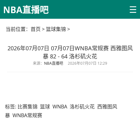
☰
NBA直播吧
当前位置：
首页
>
篮球集锦
>
2026年07月07日 07月07日WNBA常规赛 西雅图风
暴 82 - 64 洛杉矶火花
来源：
NBA直播吧
2026年07月07日 12:29
标签:
比赛集锦
篮球
WNBA
洛杉矶火花
西雅图风
暴
WNBA常规赛