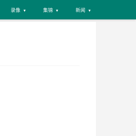
录像
集锦
新闻