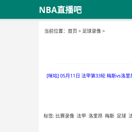
NBA直播吧
当前位置：
首页
>
足球录像
>
[咪咕] 05月11日 法甲第33轮 梅斯vs洛
标签:
比赛录像
法甲
洛里昂
梅斯
足球