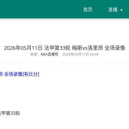
首页
直播
2026年05月11日 法甲第33轮 梅斯vs洛里昂 全场录像
来源：
NBA直播吧
2026年05月11日 06:09
里昂 全场录像[有比分]
法甲第33轮