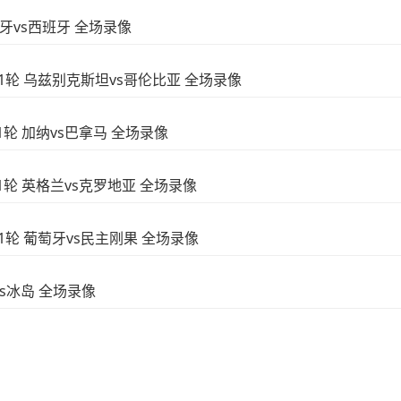
葡萄牙vs西班牙 全场录像
第1轮 乌兹别克斯坦vs哥伦比亚 全场录像
1轮 加纳vs巴拿马 全场录像
第1轮 英格兰vs克罗地亚 全场录像
第1轮 葡萄牙vs民主刚果 全场录像
vs冰岛 全场录像