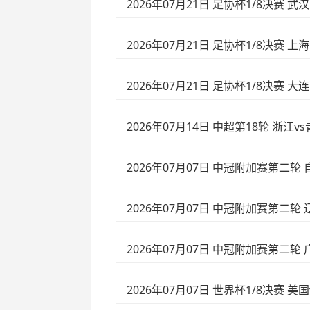
2026年07月21日 足协杯1/8决赛 武
2026年07月21日 足协杯1/8决赛 上
2026年07月21日 足协杯1/8决赛 大
2026年07月14日 中超第18轮 浙江
2026年07月07日 中冠附加赛第二轮
2026年07月07日 中冠附加赛第二轮
2026年07月07日 中冠附加赛第二轮
2026年07月07日 世界杯1/8决赛 美