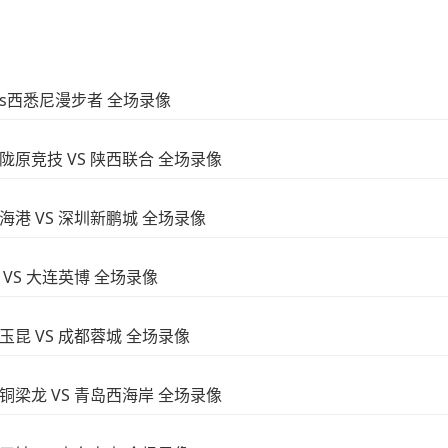
西vs西悉尼漫步者 全场录像
兰州陇原竞技 VS 陕西联合 全场录像
上海海港 VS 深圳新鹏城 全场录像
南 VS 大连英博 全场录像
南玉昆 VS 成都蓉城 全场录像
重庆铜梁龙 VS 青岛西海岸 全场录像