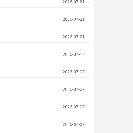
2026-07-21
2026-07-21
2026-07-21
2026-07-14
2026-07-07
2026-07-07
2026-07-07
2026-07-07