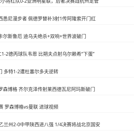
足球小将红队0-2亚洲明星联，后者决赛战杭州足管
6-4西悉尼漫步者 佩德罗替补3射1传阿隆索开门红
-1卡尔斯鲁厄 迪乌夫绝杀+双响+世界波破门
拜仁1-2德丙球队韦恩 比朔夫点射乌尔赖希“下蛋”
破门 多特1-2遭杜塞尔多夫逆转
5-0罗森博格 齐尔克泽传射莱西德瓦尼阿玛斯破门
友谊赛 罗森博格vs曼联 进球视频
中乙兰州2-0中甲陕西进八强 1/4决赛将战北京国安