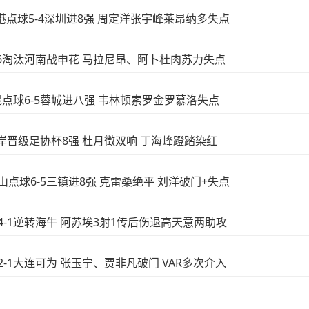
!海港点球5-4深圳进8强 周定洋张宇峰莱昂纳多失点
球7-6淘汰河南战申花 马拉尼昂、阿卜杜肉苏力失点
玉昆点球6-5蓉城进八强 韦林顿索罗金罗慕洛失点
西海岸晋级足协杯8强 杜月徵双响 丁海峰蹬踏染红
泰山点球6-5三镇进8强 克雷桑绝平 刘洋破门+失点
花4-1逆转海牛 阿苏埃3射1传后伤退高天意两助攻
安2-1大连可为 张玉宁、贾非凡破门 VAR多次介入