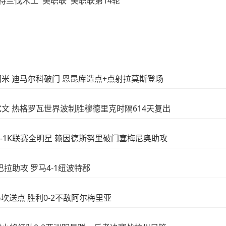
特兰伐木工
美职联
美职联第14轮
-1国米 迪马尔科破门 恩昆库造点+点射拉莫斯登场
-1尤文 热格罗瓦世界波制胜穆德里克时隔614天复出
曼城3-1K联赛全明星 赖因德斯努里破门塞梅尼奥助攻
迪巴拉助攻 罗马4-1纽波特郡
西马坎送点 胜利0-2不敌阿尔梅里亚