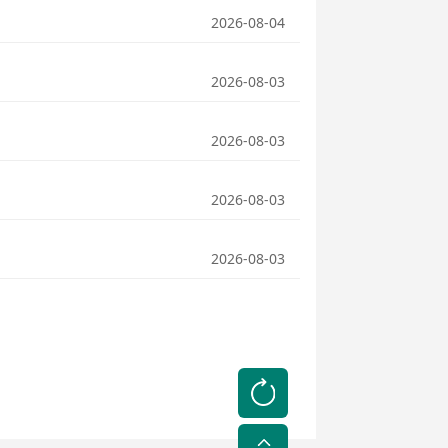
2026-08-04
2026-08-03
2026-08-03
2026-08-03
2026-08-03