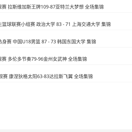
A常规赛 拉斯维加斯王牌109-87亚特兰大梦想 全场集锦
学生篮球联赛小组赛 政治大学 83 - 71 上海交通大学 集锦
热身赛 中国U18男篮 87 - 73 韩国东国大学 集锦
A常规赛 多伦多节奏79-96金州女武神 全场集锦
BA常规赛 康涅狄格太阳63-83达拉斯飞翼 全场集锦